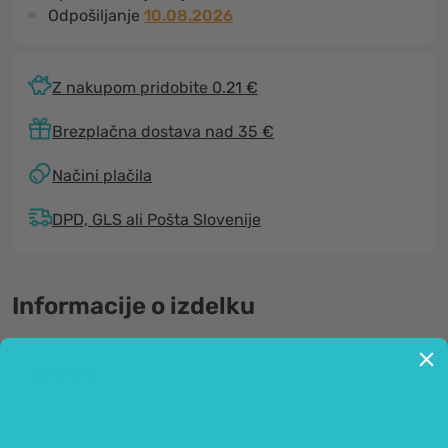
Odpošiljanje
10.08.2026
Z nakupom pridobite 0.21 €
Brezplačna dostava nad 35 €
Načini plačila
DPD, GLS ali Pošta Slovenije
Informacije o izdelku
Splošno
Voda pomarančnih cvetov – aromatični