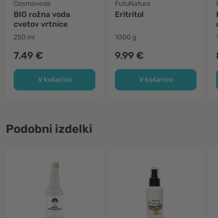
Cosmoveda
FutuNatura
BIO rožna voda
Eritritol
cvetov vrtnice
250 ml
1000 g
7.49 €
9.99 €
V košarico
V košarico
Podobni izdelki