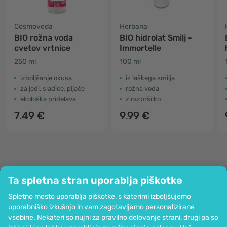
Cosmoveda
Herbana
BIO rožna voda
BIO hidrolat Smilj -
cvetov vrtnice
Immortelle
250 ml
100 ml
izboljšanje okusa
iz laškega smilja
za jedi, sladice, pijače
rožna voda
ekološka pridelava
z razpršilko
7.49 €
9.99 €
Ta spletna stran uporablja piškotke
Podjetje
Spletno mesto uporablja piškotke, s katerimi izboljšujemo
Informacije
uporabniško izkušnjo in vam zagotavljamo personalizirane
Pridružite se nam
vsebine. Nekateri so nujni za pravilno delovanje strani, drugi pa so
Pomoč in naročila