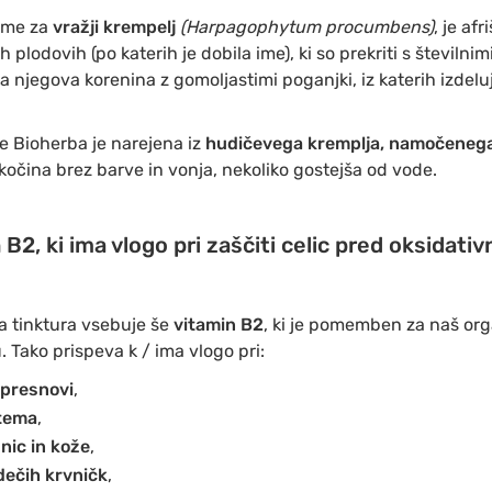
 ime za
vražji krempelj
(Harpagophytum procumbens)
, je af
 plodovih (po katerih je dobila ime), ki so prekriti s številnimi
 njegova korenina z gomoljastimi poganjki, iz katerih izdeluj
 Bioherba je narejena iz
hudičevega kremplja, namočenega 
tekočina brez barve in vonja, nekoliko gostejša od vode.
 B2, ki ima vlogo pri zaščiti celic pred oksidati
a tinktura vsebuje še
vitamin B2
, ki je pomemben za naš org
. Tako prispeva k / ima vlogo pri:
 presnovi
,
stema
,
nic in kože
,
dečih krvničk
,