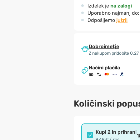
Izdelek je
na zalogi
Uporabno najmanj do
Odpošljemo
jutri!
Dobroimetje
Z nakupom pridobite 0.27
Načini plačila
Količinski popu
Kupi 2 in prihrani
1
9.49 € / kos