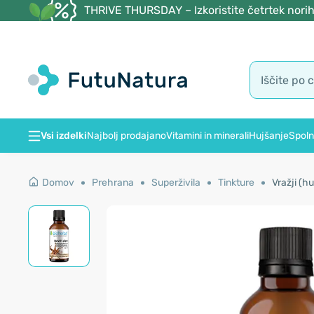
THRIVE THURSDAY – Izkoristite četrtek norih
Vsi izdelki
Najbolj prodajano
Vitamini in minerali
Hujšanje
Spoln
Domov
Prehrana
Superživila
Tinkture
Vražji (h