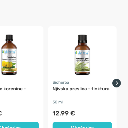
Bioherba
F
e korenine -
Njivska preslica - tinktura
50 ml
3
€
12.99 €
 košarico
V košarico