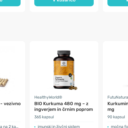
HealthyWorld®
FutuNatur
- vezivno
BIO Kurkuma 480 mg – z
Kurkumin
ingverjem in črnim poprom
mg
365 kapsul
90 kapsul
 2 kapsuli
imunski in živčni sistem
močna fo