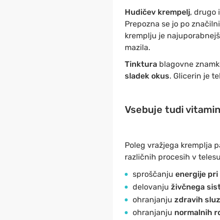
Hudičev krempelj
, drugo
Prepozna se jo po značilnih
kremplju je najuporabnejša
mazila.
Tinktura
blagovne znamke
sladek okus
. Glicerin je 
Vsebuje tudi vitamin
Poleg vražjega kremplja p
različnih procesih v telesu
sproščanju
energije pri
delovanju
živčnega si
ohranjanju
zdravih sluz
ohranjanju
normalnih r