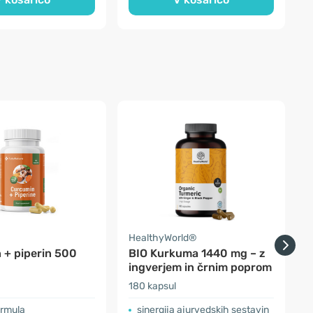
a
HealthyWorld®
O
 + piperin 500
BIO Kurkuma 1440 mg – z
ingverjem in črnim poprom
i
180 kapsul
1
rmula
sinergija ajurvedskih sestavin