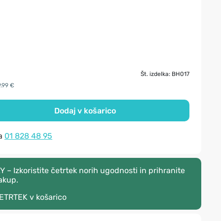
Št. izdelka: BH017
9.99 €
Dodaj v košarico
na
01 828 48 95
 Izkoristite četrtek norih ugodnosti in prihranite
akup.
ETRTEK
v košarico