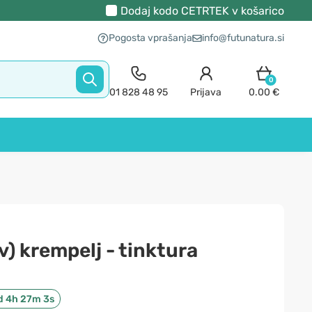
Dodaj kodo
CETRTEK
v košarico
Pogosta vprašanja
info@futunatura.si
0
01 828 48 95
Prijava
0.00 €
v) krempelj - tinktura
d 4h 27m 2s