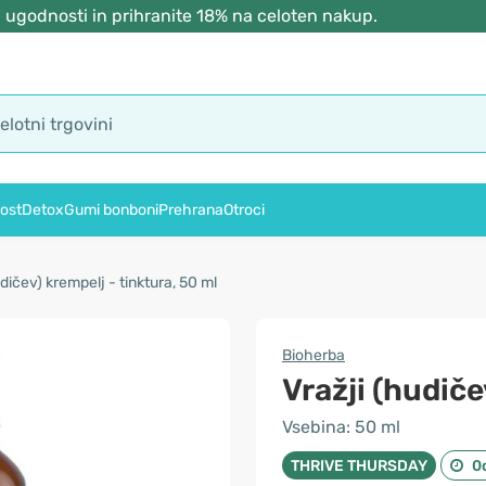
 ugodnosti in prihranite 18% na celoten nakup.
ost
Detox
Gumi bonboni
Prehrana
Otroci
udičev) krempelj - tinktura, 50 ml
Bioherba
Vražji (hudiče
Vsebina: 50 ml
THRIVE THURSDAY
0