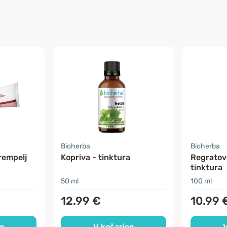
Bioherba
Bioherba
krempelj
Kopriva - tinktura
Regratov
tinktura
50 ml
100 ml
12.99 €
10.99 
o
V košarico
V