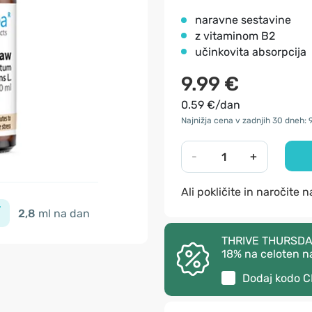
naravne sestavine
z vitaminom B2
učinkovita absorpcija
9.99 €
0.59 €/dan
Najnižja cena v zadnjih 30 dneh: 
-
+
Ali pokličite in naročite 
2,8
ml na dan
THRIVE THURSDAY –
18% na celoten n
Dodaj kodo
C