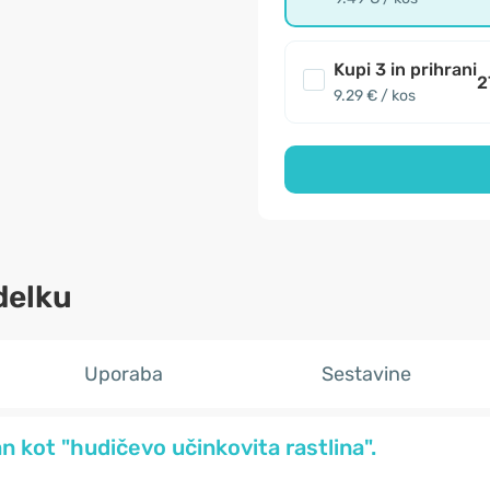
Kupi 3 in prihrani
2
9.29 € / kos
delku
Uporaba
Sestavine
an kot "hudičevo učinkovita rastlina".