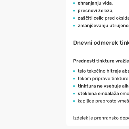
ohranjanju vida
,
presnovi železa
,
zaščiti celic
pred oksida
zmanjševanju utrujeno
Dnevni odmerek tink
Prednosti tinkture vražje
telo tekočino
hitreje ab
tekom priprave tinkture
tinktura ne vsebuje alk
steklena embalaža
omo
kapljice preprosto vmeša
Izdelek je prehransko dopo