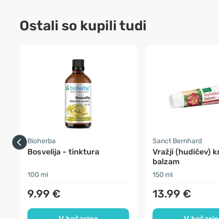
Ostali so kupili tudi
Bioherba
Sanct Bernhard
Bosvelija - tinktura
Vražji (hudičev) 
balzam
100 ml
150 ml
9.99 €
13.99 €
V košarico
V košaric