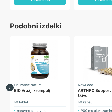
Podobni izdelki
Fleurance Nature
NewFood
BIO Vražji krempelj
ARTHRO Support 
tkivo
60 tablet
60 kapsul
naravne sestavine
900 mg glukozamina na