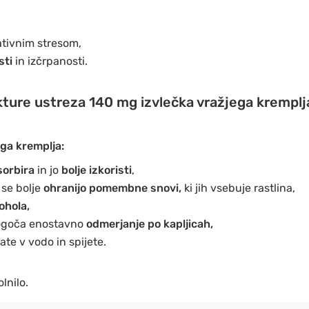
tivnim stresom,
sti
in izčrpanosti.
ture ustreza 140 mg izvlečka vražjega kremplj
ga kremplja:
sorbira
in jo
bolje izkoristi
,
 se bolje
ohranijo pomembne snovi,
ki jih vsebuje rastlina,
ohola,
goča enostavno
odmerjanje po kapljicah,
te v vodo in spijete.
lnilo.