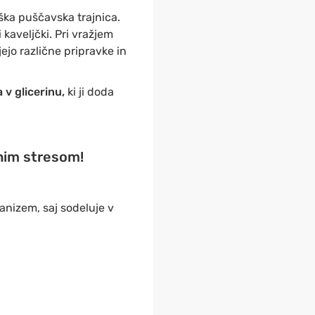
riška puščavska trajnica.
 kaveljčki. Pri vražjem
ejo različne pripravke in
v glicerinu,
ki ji doda
vnim stresom!
anizem, saj sodeluje v