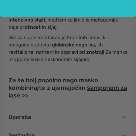
izvleček makadamije
. Karite je znan regenerator
suhih in poškodovanih las. Lase
mehča
in jih
intenzivno vlaži
, medtem ko jim olje makadamije
daje
prožnost
in
sijaj
.
Gre za super kombinacijo hranilnih snovi, ki
omogoča čudovito
globinsko nego las,
jih
revitalizira, nahrani
in
popravi od znotraj!
Za mehke
in vpojne lase z neskončnim sijajem.
Za še bolj popolno nego masko
kombinirajte z ujemajočim
šamponom za
lase >>
.
Uporaba
Sestavine