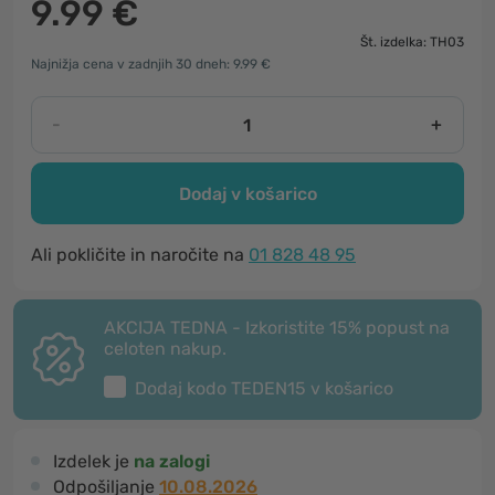
9.99 €
Št. izdelka: TH03
Najnižja cena v zadnjih 30 dneh: 9.99 €
-
+
Dodaj v košarico
Ali pokličite in naročite na
01 828 48 95
AKCIJA TEDNA - Izkoristite 15% popust na
celoten nakup.
Dodaj kodo
TEDEN15
v košarico
Izdelek je
na zalogi
Odpošiljanje
10.08.2026