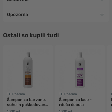
Opozorila
Ostali so kupili tudi
TH Pharma
TH Pharma
Šampon za barvane,
Šampon za lase -
suhe in poškodovane
rdeča čebula
lase
1000 ml
1000 ml