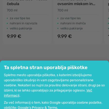
čebula
ovsenim mlekom in
medom
700 ml
700 ml
za vse tipe las
za vse tipe las
nahrani in razvozla
nahrani in mehča
veliko pakiranje
veliko pakiranje
9.99 €
9.99 €
Ta spletna stran uporablja piškotke
Podjetje
Spletno mesto uporablja piškotke, s katerimi izboljšujemo
Informacije
uporabniško izkušnjo in vam zagotavljamo personalizirane
Pridružite se nam
vsebine. Nekateri so nujni za pravilno delovanje strani, drugi pa so
Pomoč in naročila
izbirni, ki se lahko uporabljajo za prilagajanje oglasov.
Več
informacij
.
Za več informacij o tem, kako Google uporablja osebne podatke,
Možnost kartičnega plačevanja. Zagotovljena zaščita osebnih podatkov
obiščite:
Google’s Privacy & Terms
.