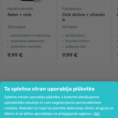
HealthyWorld®
FutuNatura
Selen + cink
Cink Active + vitamin
A
120 kapsul
60 tablet
antioksidativno delovanje
antioksidant
povečanje odpornosti
imunski sistem
optimalno razmerje
podpora vidu
9.99 €
9.99 €
Ta spletna stran uporablja piškotke
Podjetje
Spletno mesto uporablja piškotke, s katerimi izboljšujemo
Informacije
uporabniško izkušnjo in vam zagotavljamo personalizirane
Pridružite se nam
vsebine. Nekateri so nujni za pravilno delovanje strani, drugi pa so
Pomoč in naročila
izbirni, ki se lahko uporabljajo za prilagajanje oglasov.
Več