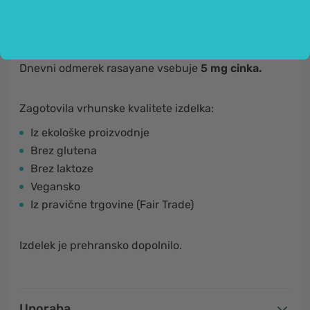
Izdelek vsebuje cink, ki prispeva k
ohranjanju zdravih las.
Dnevni odmerek rasayane vsebuje
5
mg cinka.
Zagotovila vrhunske kvalitete izdelka:
Iz ekološke proizvodnje
Brez glutena
Brez laktoze
Vegansko
Iz pravične trgovine (Fair Trade)
Izdelek je prehransko dopolnilo.
Uporaba