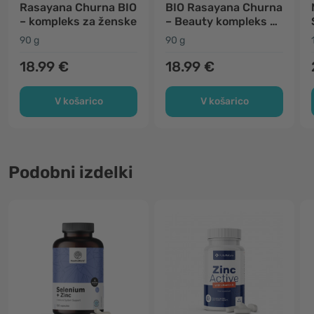
Rasayana Churna BIO
BIO Rasayana Churna
– kompleks za ženske
– Beauty kompleks za
kožo
90 g
90 g
18.99 €
18.99 €
V košarico
V košarico
Podobni izdelki