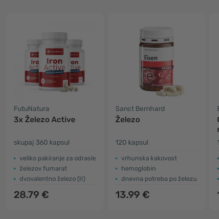
FutuNatura
Sanct Bernhard
3x Železo Active
Železo
skupaj 360 kapsul
120 kapsul
veliko pakiranje za odrasle
vrhunska kakovost
železov fumarat
hemoglobin
dvovalentno železo (II)
dnevna potreba po železu
28.79 €
13.99 €