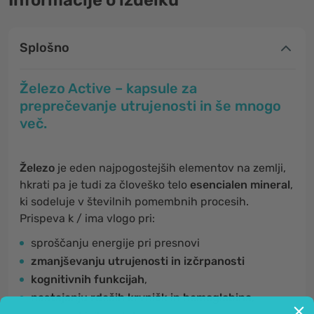
Informacije o izdelku
Splošno
Železo Active – kapsule za
preprečevanje utrujenosti in še mnogo
več.
Železo
je eden najpogostejših elementov na zemlji,
hkrati pa je tudi za človeško telo
esencialen mineral
,
ki sodeluje v številnih pomembnih procesih.
Prispeva k / ima vlogo pri:
sproščanju energije pri presnovi
zmanjševanju utrujenosti in izčrpanosti
kognitivnih funkcijah
,
nastajanju rdečih krvničk in hemoglobina,