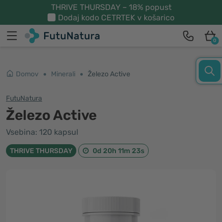
THRIVE THURSDAY – 18% popust
Dodaj kodo
CETRTEK
v košarico
0
Domov
Minerali
Železo Active
FutuNatura
Železo Active
Vsebina: 120 kapsul
THRIVE THURSDAY
0d 20h 11m 22s