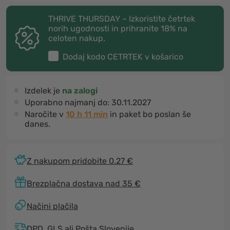
THRIVE THURSDAY – Izkoristite četrtek
norih ugodnosti in prihranite 18% na
celoten nakup.
Dodaj kodo
CETRTEK
v košarico
Izdelek je
na zalogi
Uporabno najmanj do:
30.11.2027
Naročite v
10 h 11 min
in paket bo poslan še
danes.
Z nakupom pridobite 0.27 €
Brezplačna dostava nad 35 €
Načini plačila
DPD, GLS ali Pošta Slovenije