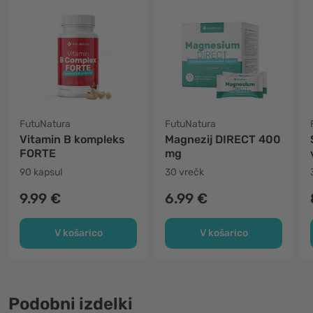
FutuNatura
FutuNatura
Vitamin B kompleks
Magnezij DIRECT 400
FORTE
mg
90 kapsul
30 vrečk
9.99 €
6.99 €
V košarico
V košarico
Podobni izdelki