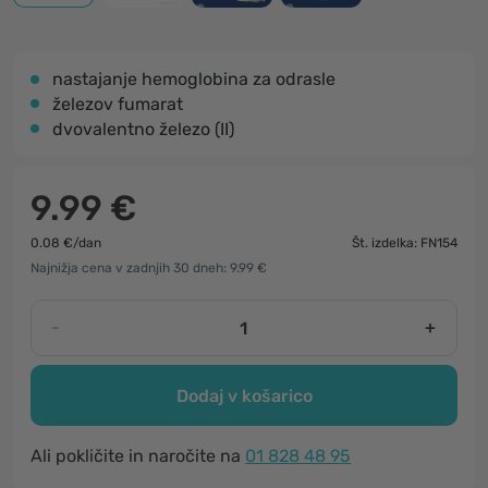
nastajanje hemoglobina za odrasle
železov fumarat
dvovalentno železo (II)
9.99 €
0.08 €/dan
Št. izdelka: FN154
Najnižja cena v zadnjih 30 dneh: 9.99 €
-
+
Dodaj v košarico
Ali pokličite in naročite na
01 828 48 95