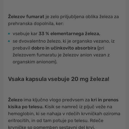
Železov fumarat
je zelo priljubljena oblika železa za
prehranska dopolnila, ker:
vsebuje kar
33 % elementarnega železa,
se dvovalentno železo, ki je organsko vezano, iz
prebavil
dobro in učinkovito absorbira
(pri
železovem fumaratu je železov anion vezan z
organskim anionom).
Vsaka kapsula vsebuje 20 mg železa!
Železo
ima ključno vlogo predvsem za
kri in
prenos
kisika po telesu.
Kisik se namreč iz pljuč veže na
hemoglobin, ki se nahaja v rdečih krvničkah oziroma
eritrocitih, in od tam potuje po telesu. Rdeče
krvničke so pomemben sestavni del krvi.