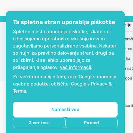
Ta spletna stran uporablja piškotke
Podjetje
Informacije
Spletno mesto uporablja piškotke, s katerimi
izboljšujemo uporabniško izkušnjo in vam
EKO certifikat
Pogosta vpraš
zagotavljamo personalizirane vsebine. Nekateri
Kontakt
Blagovne zna
so nujni za pravilno delovanje strani, drugi pa
O podjetju
GDPR Orodja
so izbirni, ki se lahko uporabljajo za
prilagajanje oglasov.
Več informacij
.
Dostava in nači
Za več informacij o tem, kako Google uporablja
Splošni pogoji
osebne podatke, obiščite:
Google’s Privacy &
Terms
.
Možnost karti
Namesti vse
Copyright © 2012 - 2026   |   Be Healthy Group d.o.o.
Zavrni vse
Po meri