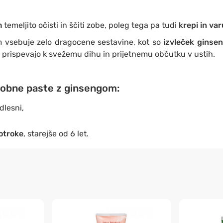
m
temeljito očisti in ščiti zobe, poleg tega pa tudi
krepi in var
 vsebuje zelo dragocene sestavine, kot so
izvleček ginse
ki prispevajo k svežemu dihu in prijetnemu občutku v ustih.
zobne paste z ginsengom:
dlesni,
 otroke
, starejše od 6 let.