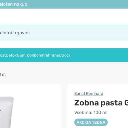
eloten nakup.
ost
Detox
Gumi bonboni
Prehrana
Otroci
0 ml
Sanct Bernhard
Zobna pasta 
Vsebina: 100 ml
AKCIJA TEDNA