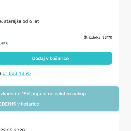
, starejše od 6 let
Št. izdelka: SB170
7.49 €
Dodaj v košarico
na
01 828 48 95
zkoristite 15% popust na celoten nakup.
EDEN15
v košarico
:
22.05.2028