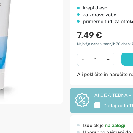
krepi dlesni
za zdrave zobe
primerno tudi za otroke
7.49 €
Najnižja cena v zadnjih 30 dneh: 
-
+
Ali pokličite in naročite 
AKCIJA TEDNA - I
Dodaj kodo
T
Izdelek je
na zalogi
Uporabno najmanj do