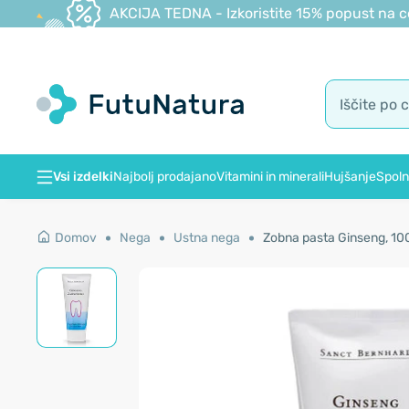
AKCIJA TEDNA - Izkoristite 15% popust na c
Vsi izdelki
Najbolj prodajano
Vitamini in minerali
Hujšanje
Spoln
Domov
Nega
Ustna nega
Zobna pasta Ginseng, 10