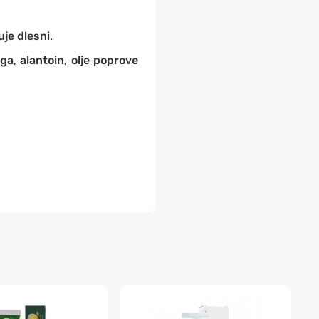
uje dlesni
.
nga
,
alantoin
,
olje poprove