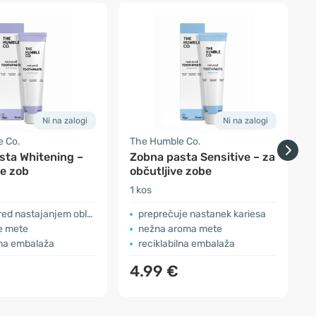
Ni na zalogi
Ni na zalogi
e Co.
The Humble Co.
T
sta Whitening –
Zobna pasta Sensitive – za
je zob
občutljive zobe
1 kos
1
red nastajanjem oblog
preprečuje nastanek kariesa
e mete
nežna aroma mete
lna embalaža
reciklabilna embalaža
4.99 €