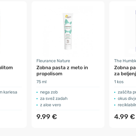
Fleurance Nature
The Humbl
olitom
Zobna pasta z meto in
Zobna pa
propolisom
za beljen
75 ml
1 kos
m kariesa
nega zob
zaščita p
e
za svež zadah
okus divj
z aloe vero
reciklabi
9.99 €
4.99 €