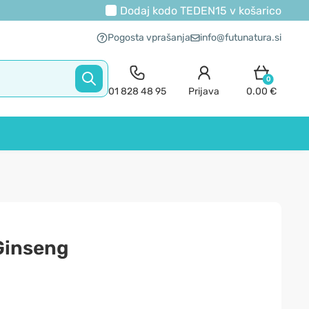
Dodaj kodo
TEDEN15
v košarico
Pogosta vprašanja
info@futunatura.si
0
01 828 48 95
Prijava
0.00 €
Ginseng