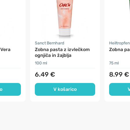
Sanct Bernhard
Heiltropfen
 Vera
Zobna pasta z izvlečkom
Zobna pa
ognjiča in žajblja
100 ml
75 ml
6.49 €
8.99 €
o
V košarico
V