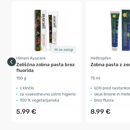
Ni na zalogi
Himani Ayucare
Heiltropfen
Zeliščna zobna pasta brez
Zobna pasta z ze
fluorida
150 g
75 ml
s klinčki
ščiti pred nastanko
za vsakodnevno ustno higieno
okus limone in met
100 % vegetarijanska
brez fluora
5.99 €
8.99 €