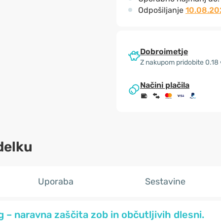
Odpošiljanje
10.08.20
Dobroimetje
Z nakupom pridobite 0.18
Načini plačila
delku
Uporaba
Sestavine
– naravna zaščita zob in občutljivih dlesni.