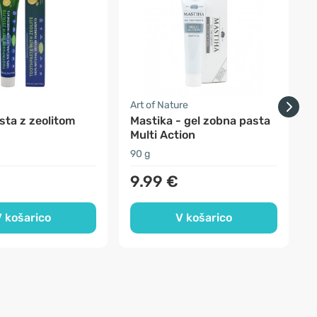
Art of Nature
S
sta z zeolitom
Mastika - gel zobna pasta
A
Multi Action
90 g
1
9.99 €
 košarico
V košarico