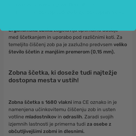
posebna zasnova glave DentalU
omogoča
enostaven
dostop tudi do težje dostopnih mest.
Ergonomska oblika
zagotavlja optimalno udobje
med ščetkanjem in uporabo pod različnimi koti. Za
temeljito čiščenj zob pa je zazlužno predvsem
veliko
število ščetin z manjšim premerom (0,15 mm).
Zobna ščetka, ki doseže tudi najtežje
dostopna mesta v ustih!
Zobna ščetka s 1680 vlakni
ima CE oznako in
je
namenjena učinkovitemu čiščenju zob in usten
votline
mladostnikov
in
odraslih
. Zaradi svojih
izjemnih lastnosti je primerna tudi
za osebe z
občutljivejšimi zobmi in dlesnimi.