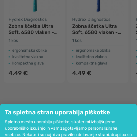
Hydrex Diagnostics
Hydrex Diagnostics
Zobna ščetka Ultra
Zobna ščetka Ultra
Soft, 6580 vlaken -
Soft, 6580 vlaken -
mint
modra
1 kos
1 kos
ergonomska oblika
ergonomska oblika
kvalitetna vlakna
kvalitetna vlakna
kompaktna glava
kompaktna glava
4.49 €
4.49 €
Ta spletna stran uporablja piškotke
Podjetje
Spletno mesto uporablja piškotke, s katerimi izboljšujemo
Informacije
uporabniško izkušnjo in vam zagotavljamo personalizirane
Pridružite se nam
vsebine. Nekateri so nujni za pravilno delovanje strani, drugi pa so
Pomoč in naročila