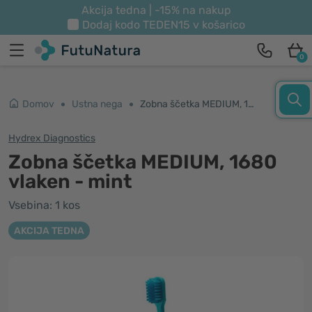
Akcija tedna | -15% na nakup
Dodaj kodo
TEDEN15
v košarico
0
Domov
Ustna nega
Zobna ščetka MEDIUM, 1680 vlaken - mint
Hydrex Diagnostics
Zobna ščetka MEDIUM, 1680
vlaken - mint
Vsebina: 1 kos
AKCIJA TEDNA