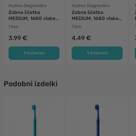
Hydrex Diagnostics
Hydrex Diagnostics
Zobna ščetka
Zobna ščetka
MEDIUM, 1680 vlaken
MEDIUM, 1680 vlaken
- modra
- roza
1 kos
1 kos
3.99 €
4.49 €
V košarico
V košarico
Podobni izdelki