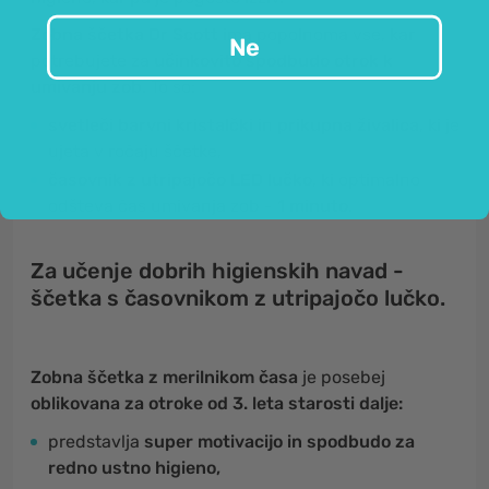
Zobna ščetka Dr Scott
ima popolnoma vse, kar
Ne
potrebujete za
učinkovito spodbudo otrok k
umivanju zob
. To so:
svetleči barvni kristalčki
in
prikupna živalica
, ki je
ujeta v ročaju ščetke,
časovnik z utripajočo LED lučko
, ki optimalno
odšteva čas umivanja zob -
1 minuto.
Za učenje dobrih higienskih navad -
ščetka s časovnikom z utripajočo lučko.
Zobna ščetka z merilnikom časa
je posebej
oblikovana za otroke od 3. leta starosti dalje:
predstavlja
super motivacijo in spodbudo za
redno ustno higieno,