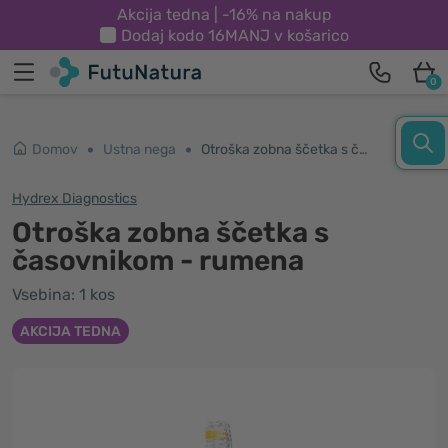
Akcija tedna | -16% na nakup
Dodaj kodo
16MANJ
v košarico
0
Domov
Ustna nega
Otroška zobna ščetka s časovnikom - rumena
Hydrex Diagnostics
Otroška zobna ščetka s
časovnikom - rumena
Vsebina: 1 kos
AKCIJA TEDNA