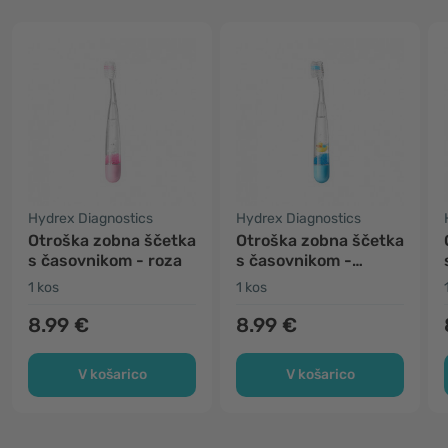
Hydrex Diagnostics
Hydrex Diagnostics
Otroška zobna ščetka
Otroška zobna ščetka
s časovnikom - roza
s časovnikom -
modra
1 kos
1 kos
8.99 €
8.99 €
V košarico
V košarico