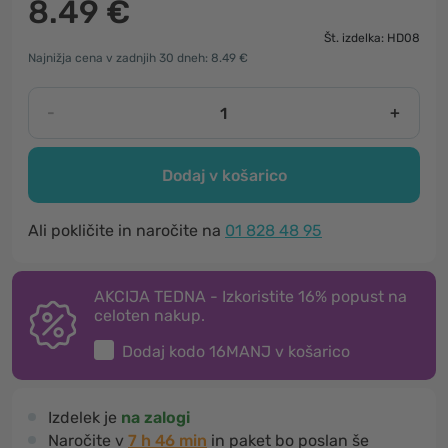
8.49 €
Št. izdelka: HD08
Najnižja cena v zadnjih 30 dneh: 8.49 €
-
+
Dodaj v košarico
Ali pokličite in naročite na
01 828 48 95
AKCIJA TEDNA - Izkoristite 16% popust na
celoten nakup.
Dodaj kodo
16MANJ
v košarico
Izdelek je
na zalogi
Naročite v
7 h 45 min
in paket bo poslan še