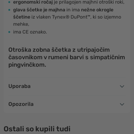
ergonomski ročaj
je prilagojen majhni otroški roki,
glava ščetke je majhna
in ima
nežne okrogle
ščetine
iz vlaken Tynex® DuPont™, ki so izjemno
mehke,
ima CE oznako.
Otroška zobna ščetka z utripajočim
časovnikom v rumeni barvi s simpatičnim
pingvinčkom.
Uporaba
Opozorila
Ostali so kupili tudi