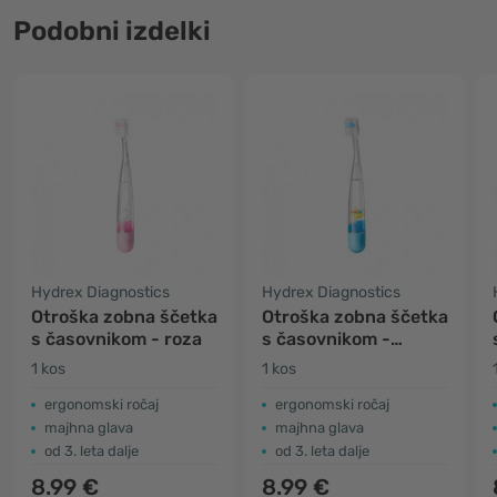
Podobni izdelki
Hydrex Diagnostics
Hydrex Diagnostics
Otroška zobna ščetka
Otroška zobna ščetka
s časovnikom - roza
s časovnikom -
modra
1 kos
1 kos
ergonomski ročaj
ergonomski ročaj
majhna glava
majhna glava
od 3. leta dalje
od 3. leta dalje
8.99 €
8.99 €