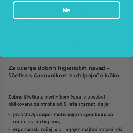
Zobna ščetka Dr Scott
ima popolnoma vse, kar
Ne
potrebujete za
učinkovito spodbudo otrok k
umivanju zob
. To so:
svetleči barvni kristalčki
in
prikupna živalica
, ki je
ujeta v ročaju ščetke,
časovnik z utripajočo LED lučko
, ki optimalno
odšteva čas umivanja zob -
1 minuto.
Za učenje dobrih higienskih navad -
ščetka s časovnikom z utripajočo lučko.
Zobna ščetka z merilnikom časa
je posebej
oblikovana za otroke od 3. leta starosti dalje:
predstavlja
super motivacijo in spodbudo za
redno ustno higieno,
ergonomski ročaj
je prilagojen majhni otroški roki,