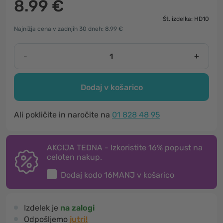
8.99 €
Št. izdelka: HD10
Najnižja cena v zadnjih 30 dneh: 8.99 €
-
+
Dodaj v košarico
Ali pokličite in naročite na
01 828 48 95
AKCIJA TEDNA - Izkoristite 16% popust na
celoten nakup.
Dodaj kodo
16MANJ
v košarico
Izdelek je
na zalogi
Odpošljemo
jutri!