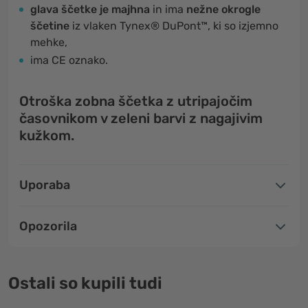
glava ščetke je majhna
in ima
nežne okrogle
ščetine
iz vlaken Tynex® DuPont™, ki so izjemno
mehke,
ima CE oznako.
Otroška zobna ščetka z utripajočim
časovnikom v zeleni barvi z nagajivim
kužkom.
Uporaba
Opozorila
Ostali so kupili tudi