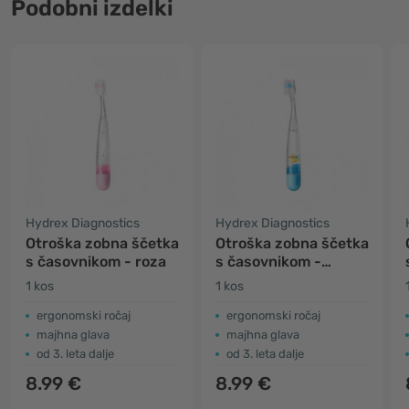
Podobni izdelki
Hydrex Diagnostics
Hydrex Diagnostics
Otroška zobna ščetka
Otroška zobna ščetka
s časovnikom - roza
s časovnikom -
modra
1 kos
1 kos
ergonomski ročaj
ergonomski ročaj
majhna glava
majhna glava
od 3. leta dalje
od 3. leta dalje
8.99 €
8.99 €