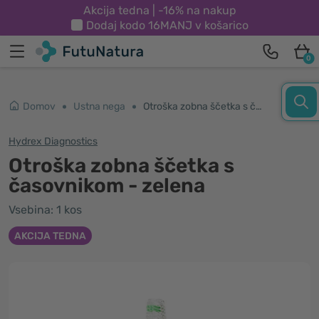
Akcija tedna | -16% na nakup
Dodaj kodo
16MANJ
v košarico
0
Domov
Ustna nega
Otroška zobna ščetka s časovnikom - zelena
Hydrex Diagnostics
Otroška zobna ščetka s
časovnikom - zelena
Vsebina: 1 kos
AKCIJA TEDNA