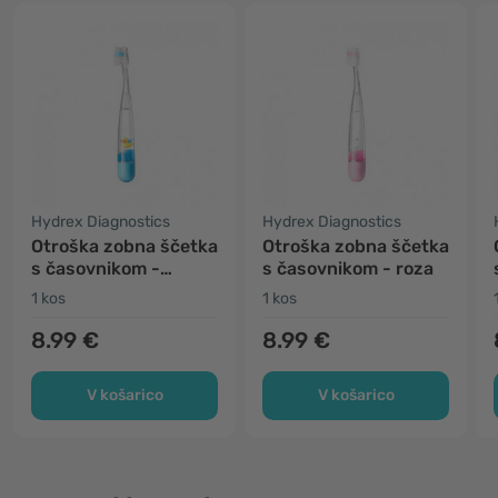
Hydrex Diagnostics
Hydrex Diagnostics
Otroška zobna ščetka
Otroška zobna ščetka
s časovnikom -
s časovnikom - roza
modra
1 kos
1 kos
8.99 €
8.99 €
V košarico
V košarico