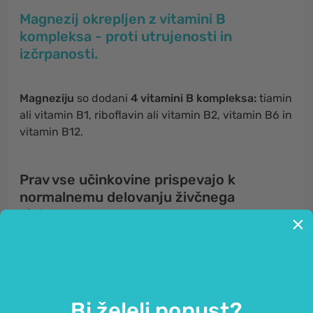
Magnezij okrepljen z vitamini B
kompleksa - proti utrujenosti in
izčrpanosti.
Magneziju
so dodani
4 vitamini B kompleksa:
tiamin
ali vitamin B1, riboflavin ali vitamin B2, vitamin B6 in
vitamin B12.
Prav vse učinkovine prispevajo k
normalnemu delovanju živčnega
sistema.
Magnezij
ima v našem telesu mnogo pomembnih
nalog. Ta mineral je eno izmed najbolj priljubljenih
prehranskih dopolnil. Ključen je za normalno
Bi želeli popust?