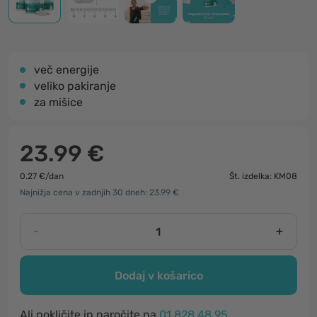
več energije
veliko pakiranje
za mišice
23.99 €
0.27 €/dan
Št. izdelka: KM08
Najnižja cena v zadnjih 30 dneh: 23.99 €
-
+
Dodaj v košarico
Ali pokličite in naročite na
01 828 48 95