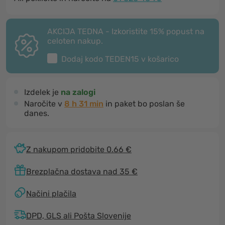
AKCIJA TEDNA - Izkoristite 15% popust na
celoten nakup.
Dodaj kodo
TEDEN15
v košarico
Izdelek je
na zalogi
Naročite v
8 h 31 min
in paket bo poslan še
danes.
Z nakupom pridobite 0.66 €
Brezplačna dostava nad 35 €
Načini plačila
DPD, GLS ali Pošta Slovenije