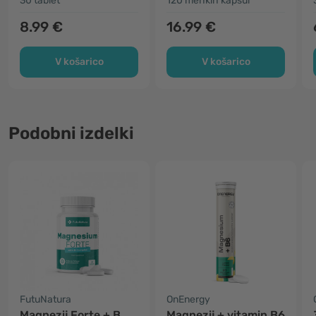
30 tablet
120 mehkih kapsul
8.99 €
16.99 €
V košarico
V košarico
Podobni izdelki
FutuNatura
OnEnergy
Magnezij Forte + B
Magnezij + vitamin B6