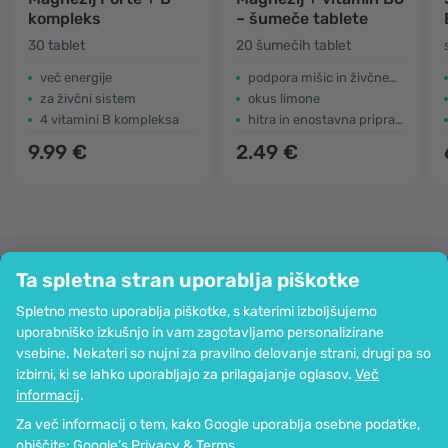
kompleks
– šumeče tablete
30 tablet
20 šumečih tablet
več energije
podpora mišic in živčnega sistema
za živčni sistem
okus limone
4 vitamini B kompleksa
hitra in enostavna priprava
9.99 €
2.49 €
Ta spletna stran uporablja piškotke
Podjetje
Spletno mesto uporablja piškotke, s katerimi izboljšujemo
Informacije
uporabniško izkušnjo in vam zagotavljamo personalizirane
Pridružite se nam
vsebine. Nekateri so nujni za pravilno delovanje strani, drugi pa so
Pomoč in naročila
izbirni, ki se lahko uporabljajo za prilagajanje oglasov.
Več
informacij
.
Za več informacij o tem, kako Google uporablja osebne podatke,
Možnost kartičnega plačevanja. Zagotovljena zaščita osebnih podatkov
obiščite:
Google’s Privacy & Terms
.