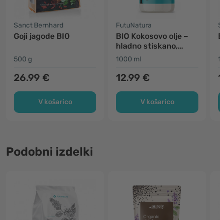
Sanct Bernhard
FutuNatura
Goji jagode BIO
BIO Kokosovo olje –
hladno stiskano,
nerafinirano
500 g
1000 ml
26.99 €
12.99 €
V košarico
V košarico
Podobni izdelki