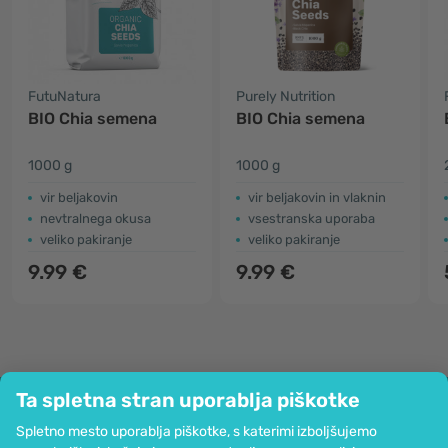
FutuNatura
Purely Nutrition
BIO Chia semena
BIO Chia semena
1000 g
1000 g
vir beljakovin
vir beljakovin in vlaknin
nevtralnega okusa
vsestranska uporaba
veliko pakiranje
veliko pakiranje
9.99 €
9.99 €
Ta spletna stran uporablja piškotke
Podjetje
Spletno mesto uporablja piškotke, s katerimi izboljšujemo
Informacije