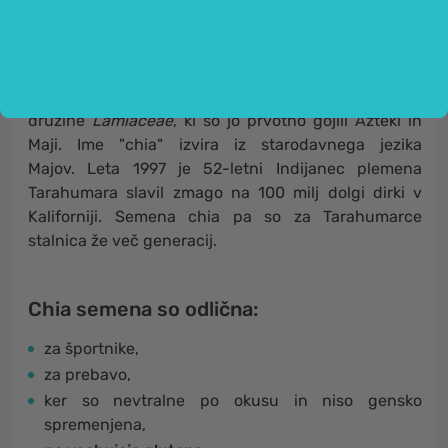
Chia – vsebujejo naravne rastlinske
Omega-3 in Omega-6.
Chia
(Salvia hispanica lat.
)
je vrsta rastline iz
družine
Lamiaceae
, ki so jo prvotno gojili Azteki in
Maji. Ime "chia" izvira iz starodavnega jezika
Majov. Leta 1997 je 52-letni Indijanec plemena
Tarahumara slavil zmago na 100 milj dolgi dirki v
Kaliforniji. Semena chia pa so za Tarahumarce
stalnica že več generacij.
Chia semena so odlična:
za športnike,
za prebavo,
ker so nevtralne po okusu in niso gensko
spremenjena,