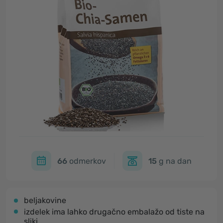
66
odmerkov
15
g na dan
beljakovine
izdelek ima lahko drugačno embalažo od tiste na
sliki