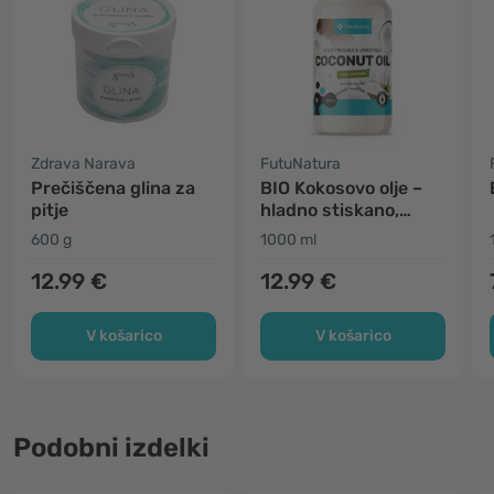
Zdrava Narava
FutuNatura
Prečiščena glina za
BIO Kokosovo olje –
pitje
hladno stiskano,
nerafinirano
600 g
1000 ml
12.99 €
12.99 €
V košarico
V košarico
Podobni izdelki