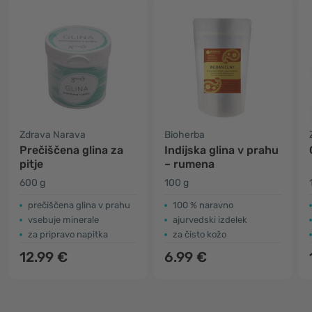
Zdrava Narava
Bioherba
Prečiščena glina za
Indijska glina v prahu
pitje
– rumena
600 g
100 g
prečiščena glina v prahu
100 % naravno
vsebuje minerale
ajurvedski izdelek
za pripravo napitka
za čisto kožo
12.99 €
6.99 €