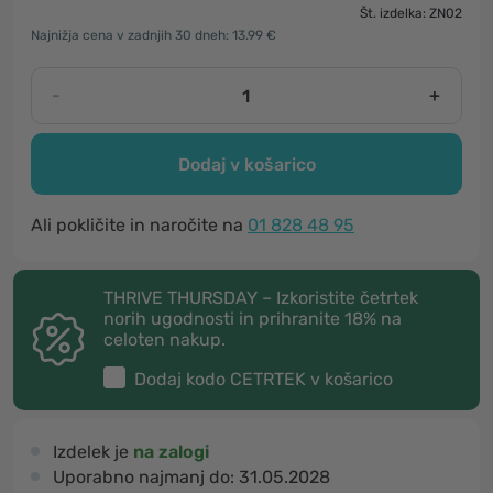
Št. izdelka: ZN02
Najnižja cena v zadnjih 30 dneh: 13.99 €
-
+
Dodaj v košarico
Ali pokličite in naročite na
01 828 48 95
THRIVE THURSDAY – Izkoristite četrtek
norih ugodnosti in prihranite 18% na
celoten nakup.
Dodaj kodo
CETRTEK
v košarico
Izdelek je
na zalogi
Uporabno najmanj do:
31.05.2028