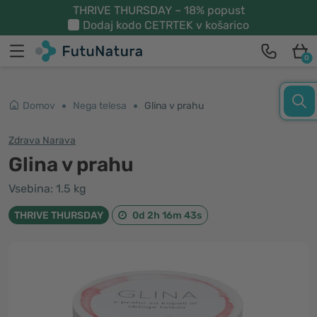
THRIVE THURSDAY – 18% popust
Dodaj kodo
CETRTEK
v košarico
0
Domov
Nega telesa
Glina v prahu
Zdrava Narava
Glina v prahu
Vsebina: 1.5 kg
THRIVE THURSDAY
0d 2h 16m 42s