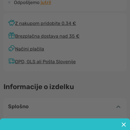
Odpošljemo
jutri!
Z nakupom pridobite 0.34 €
Brezplačna dostava nad 35 €
Načini plačila
DPD, GLS ali Pošta Slovenije
Informacije o izdelku
Splošno
Glina v prahu je izjemno uporabna in