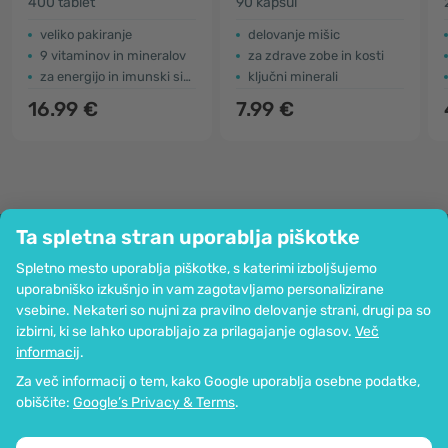
400 tablet
90 kapsul
veliko pakiranje
delovanje mišic
9 vitaminov in mineralov
za zdrave zobe in kosti
za energijo in imunski sistem
ključni minerali
16.99 €
7.99 €
Ta spletna stran uporablja piškotke
Podjetje
Spletno mesto uporablja piškotke, s katerimi izboljšujemo
Informacije
uporabniško izkušnjo in vam zagotavljamo personalizirane
Pridružite se nam
vsebine. Nekateri so nujni za pravilno delovanje strani, drugi pa so
Pomoč in naročila
izbirni, ki se lahko uporabljajo za prilagajanje oglasov.
Več
informacij
.
Za več informacij o tem, kako Google uporablja osebne podatke,
Možnost kartičnega plačevanja. Zagotovljena zaščita osebnih podatkov
obiščite:
Google’s Privacy & Terms
.
preko SSL-kodiranja.
Copyright © 2012 - 2026   |   Be Healthy Group d.o.o.
Zemljevid strani
Uporaba piškotkov
Nastavitve piškotkov