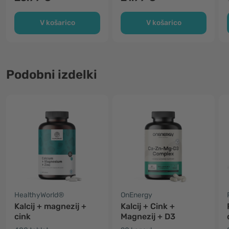
V košarico
V košarico
Podobni izdelki
HealthyWorld®
OnEnergy
Kalcij + magnezij +
Kalcij + Cink +
cink
Magnezij + D3