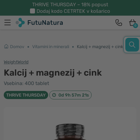
THRIVE THURSDAY – 18% popust
Dodaj kodo
CETRTEK
v košarico
0
Domov
Vitamini in minerali
Kalcij + magnezij + cink
WeightWorld
Kalcij + magnezij + cink
Vsebina: 400 tablet
THRIVE THURSDAY
0d 9h 57m 21s