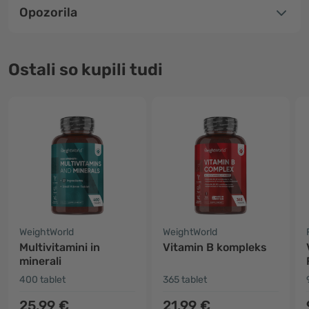
Opozorila
Ostali so kupili tudi
WeightWorld
WeightWorld
Multivitamini in
Vitamin B kompleks
minerali
400 tablet
365 tablet
25.99 €
21.99 €