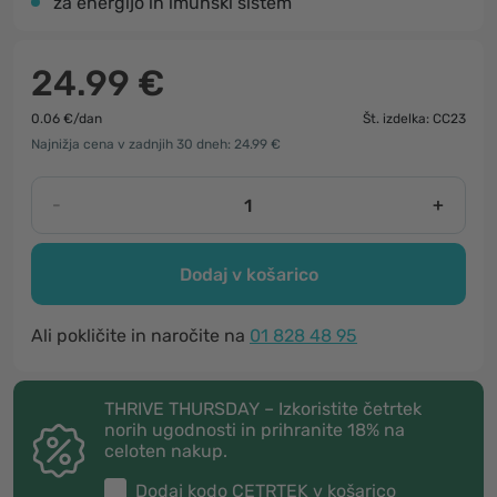
za energijo in imunski sistem
24.99 €
0.06 €/dan
Št. izdelka: CC23
Najnižja cena v zadnjih 30 dneh: 24.99 €
-
+
Dodaj v košarico
Ali pokličite in naročite na
01 828 48 95
THRIVE THURSDAY – Izkoristite četrtek
norih ugodnosti in prihranite 18% na
celoten nakup.
Dodaj kodo
CETRTEK
v košarico