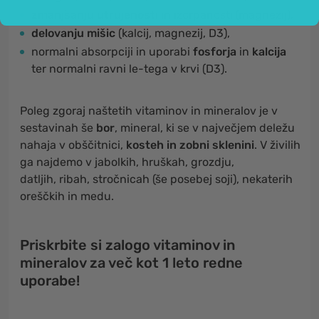
zmanjšanju utrujenosti
in izčrpanosti (magnezij),
delovanju mišic
(kalcij, magnezij, D3),
normalni absorpciji in uporabi
fosforja
in
kalcija
ter normalni ravni le-tega v krvi (D3).
Poleg zgoraj naštetih vitaminov in mineralov je v
sestavinah še
bor
, mineral, ki se v največjem deležu
nahaja v obščitnici,
kosteh in zobni sklenini
. V živilih
ga najdemo v jabolkih, hruškah, grozdju,
datljih, ribah, stročnicah (še posebej soji), nekaterih
oreščkih in medu.
Priskrbite si zalogo vitaminov in
mineralov za več kot 1 leto redne
uporabe!