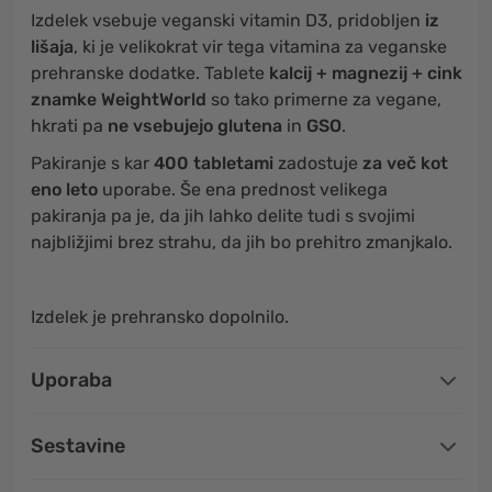
Izdelek vsebuje veganski vitamin D3, pridobljen
iz
lišaja
, ki je velikokrat vir tega vitamina za veganske
prehranske dodatke. Tablete
k
alcij + magnezij + cink
znamke WeightWorld
so tako primerne za vegane,
hkrati pa
ne vsebujejo glutena
in
GSO
.
Pakiranje s kar
400 tabletami
zadostuje
za več kot
eno leto
uporabe. Še ena prednost velikega
pakiranja pa je, da jih lahko delite tudi s svojimi
najbližjimi brez strahu, da jih bo prehitro zmanjkalo.
Izdelek je prehransko dopolnilo.
Uporaba
Sestavine