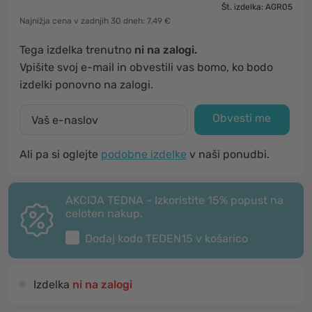
Št. izdelka: AGR05
Najnižja cena v zadnjih 30 dneh: 7.49 €
Tega izdelka trenutno
ni na zalogi.
Vpišite svoj e-mail in obvestili vas bomo, ko bodo
izdelki ponovno na zalogi.
Obvesti me
Ali pa si oglejte
podobne izdelke
v naši ponudbi.
AKCIJA TEDNA - Izkoristite 15% popust na
celoten nakup.
Dodaj kodo
TEDEN15
v košarico
Izdelka
ni na zalogi