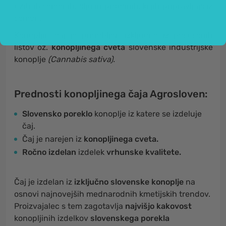
užitnih semenih, olju in proteinih, ki jih pripravljajo iz
semen.
Konopljin čaj je pridobljen izključno iz posušenih
listov oz.
konopljinega cveta
slovenske industrijske
konoplje
(Cannabis sativa).
Prednosti konopljinega čaja Agrosloven:
Slovensko poreklo
konoplje iz katere se izdeluje
čaj.
Čaj je narejen iz
konopljinega cveta.
Ročno izdelan
izdelek
vrhunske kvalitete.
Čaj je izdelan iz
izključno slovenske konoplje
na
osnovi najnovejših mednarodnih kmetijskih trendov.
Proizvajalec s tem zagotavlja
najvišjo kakovost
konopljinih izdelkov
slovenskega porekla