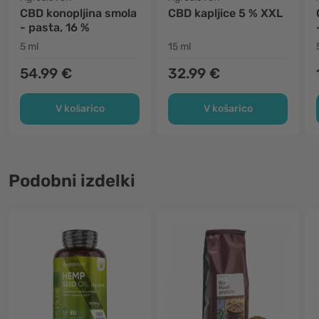
CBD konopljina smola
CBD kapljice 5 % XXL
- pasta, 16 %
5 ml
15 ml
54.99 €
32.99 €
V košarico
V košarico
Podobni izdelki