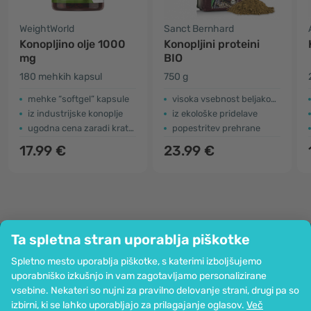
WeightWorld
Sanct Bernhard
Konopljino olje 1000
Konopljini proteini
mg
BIO
180 mehkih kapsul
750 g
mehke “softgel” kapsule
​visoka vsebnost beljakovin
iz industrijske konoplje
iz ekološke pridelave
ugodna cena zaradi kratkega roka uporabe
popestritev prehrane
17.99 €
23.99 €
Ta spletna stran uporablja piškotke
Podjetje
Spletno mesto uporablja piškotke, s katerimi izboljšujemo
Informacije
uporabniško izkušnjo in vam zagotavljamo personalizirane
Pridružite se nam
vsebine. Nekateri so nujni za pravilno delovanje strani, drugi pa so
Pomoč in naročila
izbirni, ki se lahko uporabljajo za prilagajanje oglasov.
Več