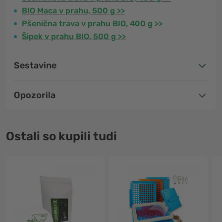
BIO Maca v prahu, 500 g >>
Pšenična trava v prahu BIO, 400 g >>
Šipek v prahu BIO, 500 g >>
Sestavine
Opozorila
Ostali so kupili tudi