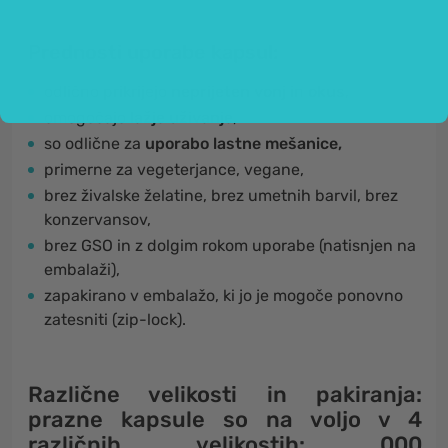
Prednosti uporabe kapsul:
odlično prikrijejo
neprijeten vonj
in
okus
,
omogočajo
lažje uživanje
,
so odlične za
uporabo lastne mešanice,
primerne za vegeterjance, vegane,
brez živalske želatine, brez umetnih barvil, brez
konzervansov,
brez GSO in z dolgim rokom uporabe (natisnjen na
embalaži),
zapakirano v embalažo, ki jo je mogoče ponovno
zatesniti (zip-lock).
Različne velikosti in pakiranja
:
prazne kapsule so na voljo v 4
različnih velikostih:
000