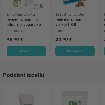
Extrakt manufaktur
Extrakt manufaktur
Prazne kapsule 0 -
Polnilec kapsul
odporne, veganske
velikosti 00
200 kosov
1 kos
35.99 €
40.99 €
V košarico
V košarico
Podobni izdelki