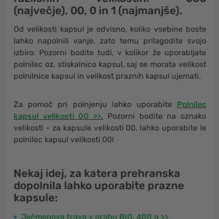
(največje),
00
,
0
in
1
(najmanjše).
Od velikosti kapsul je odvisno, koliko vsebine boste
lahko napolnili vanje, zato temu prilagodite svojo
izbiro. Pozorni bodite tudi, v kolikor že uporabljate
polnilec oz. stiskalnico kapsul, saj se morata velikost
polnilnice kapsul in velikost praznih kapsul ujemati.
Za pomoč pri polnjenju lahko uporabite
Polnilec
kapsul velikosti 00 >>.
Pozorni bodite na oznako
velikosti - za kapsule velikosti 00, lahko uporabite le
polnilec kapsul velikosti 00!
Nekaj idej, za katera prehranska
dopolnila lahko uporabite prazne
kapsule:
Ječmenova trava v prahu BIO, 400 g >>