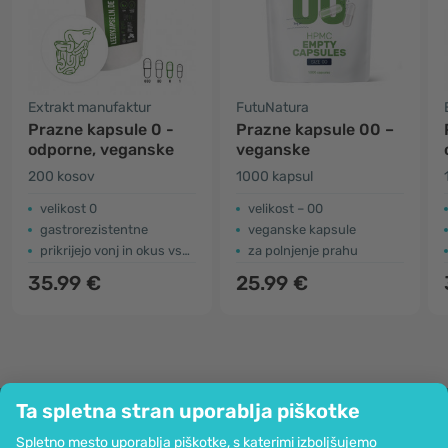
Extrakt manufaktur
FutuNatura
Prazne kapsule 0 -
Prazne kapsule 00 –
odporne, veganske
veganske
200 kosov
1000 kapsul
velikost 0
velikost – 00
gastrorezistentne
veganske kapsule
prikrijejo vonj in okus vsebine
za polnjenje prahu
35.99 €
25.99 €
Ta spletna stran uporablja piškotke
Podjetje
Spletno mesto uporablja piškotke, s katerimi izboljšujemo
Informacije