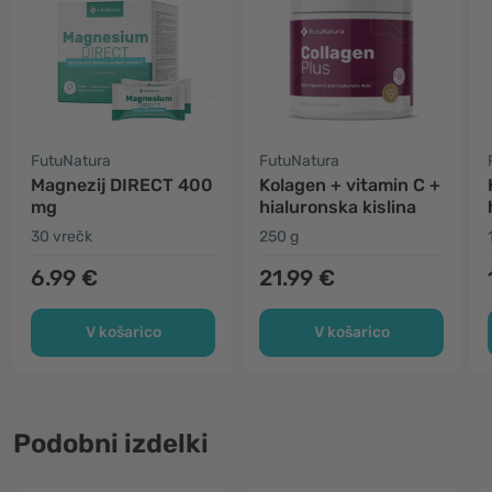
FutuNatura
FutuNatura
Magnezij DIRECT 400
Kolagen + vitamin C +
mg
hialuronska kislina
30 vrečk
250 g
6.99 €
21.99 €
V košarico
V košarico
Podobni izdelki