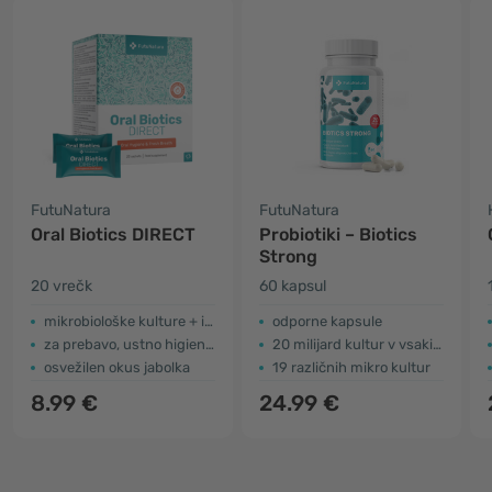
FutuNatura
FutuNatura
Oral Biotics DIRECT
Probiotiki – Biotics
Strong
20 vrečk
60 kapsul
mikrobiološke kulture + inulin
odporne kapsule
za prebavo, ustno higieno in svež zadah
20 milijard kultur v vsaki kapsuli
osvežilen okus jabolka
19 različnih mikro kultur
8.99 €
24.99 €