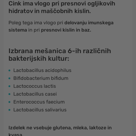
Cink ima vlogo pri presnovi ogljikovih
hidratov in maščobnih kislin.
Poleg tega ima vlogo pri
delovanju imunskega
sistema
in pri
presnovi kislin in baz.
Izbrana mešanica 6-ih različnih
bakterijskih kultur:
Lactobacillus acidophilus
Bifidobacterium bifidum
Lactococcus lactis
Lactobacillus casei
Enterococcus faecium
Lactobacillus salivarius
Izdelek ne vsebuje glutena, mleka, laktoze in
kvasa.