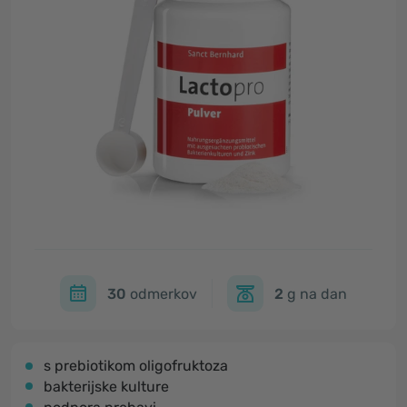
30
odmerkov
2
g na dan
s prebiotikom oligofruktoza
bakterijske kulture