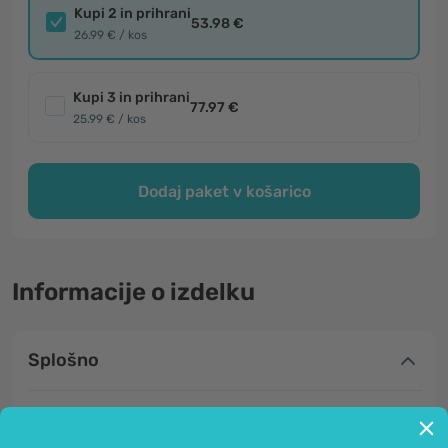
Kupi 2 in prihrani
53.98 €
26.99 € / kos
Kupi 3 in prihrani
77.97 €
25.99 € / kos
Dodaj paket v košarico
Informacije o izdelku
Splošno
Lactopro probiotik temelji na kombinaciji
bakterijskih kultur in cinka.