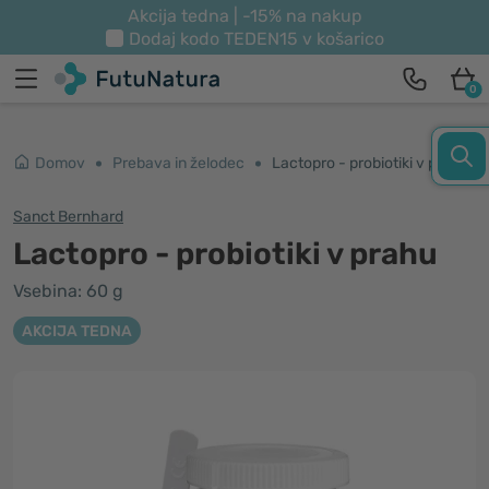
Akcija tedna | -15% na nakup
Dodaj kodo
TEDEN15
v košarico
0
Domov
Prebava in želodec
Lactopro - probiotiki v prahu
Sanct Bernhard
Lactopro - probiotiki v prahu
Vsebina: 60 g
AKCIJA TEDNA