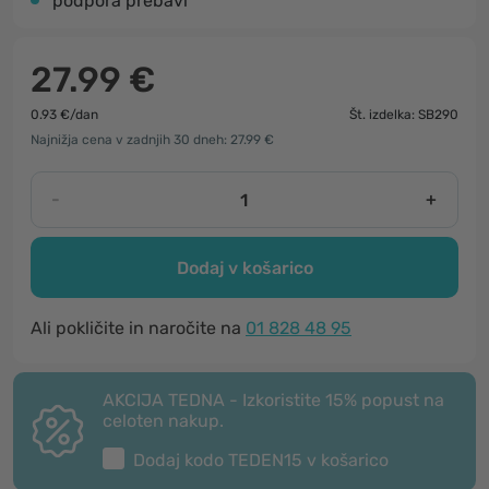
podpora prebavi
27.99 €
0.93 €/dan
Št. izdelka: SB290
Najnižja cena v zadnjih 30 dneh: 27.99 €
-
+
Dodaj v košarico
Ali pokličite in naročite na
01 828 48 95
AKCIJA TEDNA - Izkoristite 15% popust na
celoten nakup.
Dodaj kodo
TEDEN15
v košarico