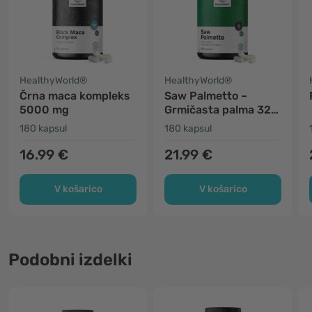
HealthyWorld®
HealthyWorld®
Črna maca kompleks
Saw Palmetto –
5000 mg
Grmičasta palma 320
mg
180 kapsul
180 kapsul
16.99 €
21.99 €
V košarico
V košarico
Podobni izdelki