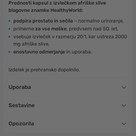
Prednosti kapsul z izvlečkom afriške slive
blagovne znamke HealthyWorld:
podpira prostato in sečila
– normalno uriniranje,
primerne
za vse moške
, predvsem nad 50. let,
vsebuje izvleček v razmerju 20:1, kar ustreza 2000
mg afriške slive,
enostavno odmerjanje
in uporaba.
Izdelek je prehransko dopolnilo.
Uporaba
Sestavine
Opozorila