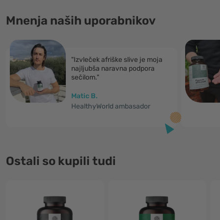
Mnenja naših uporabnikov
"Izvleček afriške slive je moja
najljubša naravna podpora
sečilom."
Matic B.
HealthyWorld ambasador
Ostali so kupili tudi