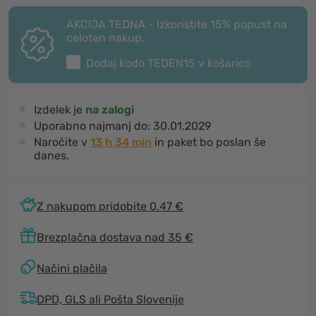
AKCIJA TEDNA - Izkoristite 15% popust na
celoten nakup.
Dodaj kodo
TEDEN15
v košarico
Izdelek je
na zalogi
Uporabno najmanj do:
30.01.2029
Naročite v
13 h 34 min
in paket bo poslan še
danes.
Z nakupom pridobite 0.47 €
Brezplačna dostava nad 35 €
Načini plačila
DPD, GLS ali Pošta Slovenije