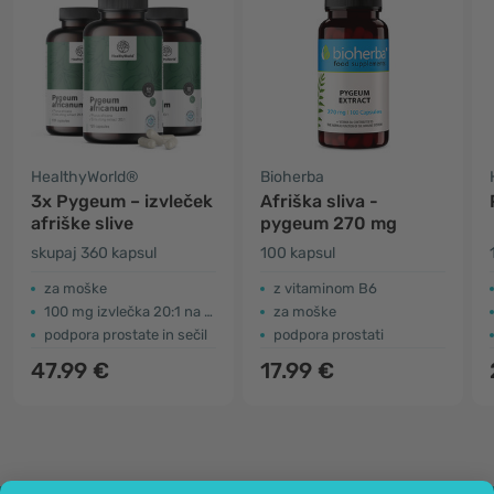
HealthyWorld®
Bioherba
3x Pygeum – izvleček
Afriška sliva -
afriške slive
pygeum 270 mg
skupaj 360 kapsul
100 kapsul
za moške
z vitaminom B6
100 mg izvlečka 20:1 na kapsulo
za moške
podpora prostate in sečil
podpora prostati
47.99 €
17.99 €