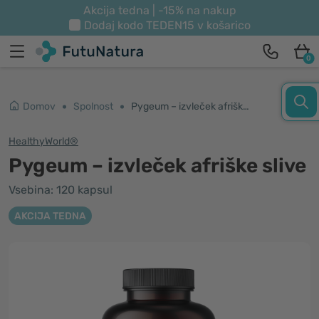
Akcija tedna | -15% na nakup
Dodaj kodo
TEDEN15
v košarico
0
Domov
Spolnost
Pygeum – izvleček afriške slive
HealthyWorld®
Pygeum – izvleček afriške slive
Vsebina: 120 kapsul
AKCIJA TEDNA