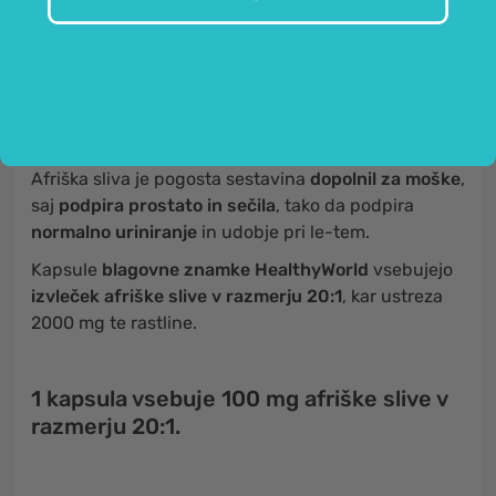
Nepogrešljiva izbira za vse moške, še
zlasti po 50. letu.
Afriška sliva je pogosta sestavina
dopolnil za moške
,
saj
podpira prostato in sečila
, tako da podpira
normalno uriniranje
in udobje pri le-tem.
Kapsule
blagovne znamke HealthyWorld
vsebujejo
izvleček afriške slive v razmerju 20:1
, kar ustreza
2000 mg te rastline.
1 kapsula vsebuje 100 mg afriške slive v
razmerju 20:1.