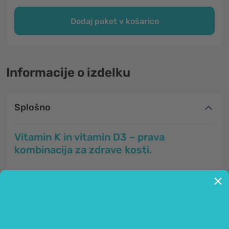
Dodaj paket v košarico
Informacije o izdelku
Splošno
Vitamin K in vitamin D3 – prava
kombinacija za zdrave kosti.
Kapsule z visoko vsebnostjo
vitamina K
v obliki
menakinona MK7
in
vitamina D
v obliki
holekalciferola
, ki oba prispevata k
ohranjanju
zdravih kosti.