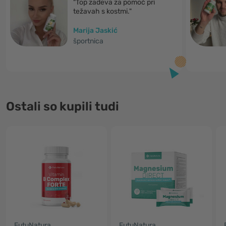
"Top zadeva za pomoč pri
težavah s kostmi."
Marija Jaskić
športnica
Ostali so kupili tudi
FutuNatura
FutuNatura