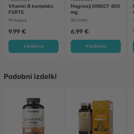
Vitamin B kompleks
Magnezij DIRECT 400
FORTE
mg
90 kapsul
30 vrečk
9.99 €
6.99 €
V košarico
V košarico
Podobni izdelki