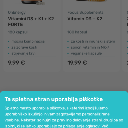
OnEnergy
Focus Supplements
Vitamini D3 + K1 + K2
Vitamin D3 + K2
FORTE
180 kapsul
180 kapsul
močna kombinacija
za kosti in imunski sistem
za zdrave kosti
sončni vitamin in MK-7
strjevanje krvi
veganske kapsule
9.99 €
19.99 €
Ta spletna stran uporablja piškotke
Podjetje
Spletno mesto uporablja piškotke, s katerimi izboljšujemo
Informacije
uporabniško izkušnjo in vam zagotavljamo personalizirane
Pridružite se nam
vsebine. Nekateri so nujni za pravilno delovanje strani, drugi pa so
Pomoč in naročila
izbirni, ki se lahko uporabljajo za prilagajanje oglasov.
Več