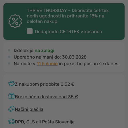
THRIVE THURSDAY – Izkoristite četrtek
norih ugodnosti in prihranite 18% na
celoten nakup.
Dodaj kodo
CETRTEK
v košarico
Izdelek je
na zalogi
Uporabno najmanj do:
30.03.2028
Naročite v
11 h 6 min
in paket bo poslan še danes.
Z nakupom pridobite 0.52 €
Brezplačna dostava nad 35 €
Načini plačila
DPD, GLS ali Pošta Slovenije