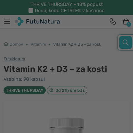
THRIVE THURSDAY – 18% popust
Dodaj kodo
CETRTEK
v košarico
0
Domov
Vitamini
Vitamin K2 + D3 – za kosti
FutuNatura
Vitamin K2 + D3 – za kosti
Vsebina: 90 kapsul
THRIVE THURSDAY
0d 21h 6m 53s