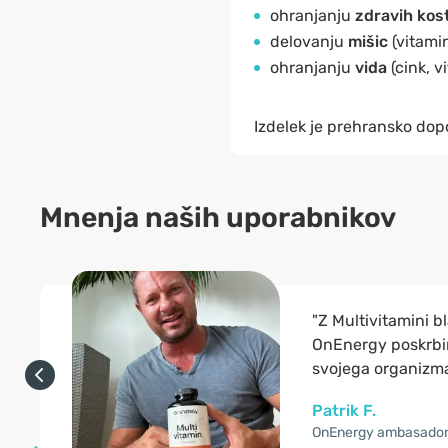
ohranjanju
zdravih kos
delovanju
mišic
(vitami
ohranjanju
vida
(cink, v
Izdelek je prehransko dopo
Mnenja naših uporabnikov
"Z Multivitamini 
OnEnergy poskrbi
svojega organizma
Patrik F.
OnEnergy ambasado