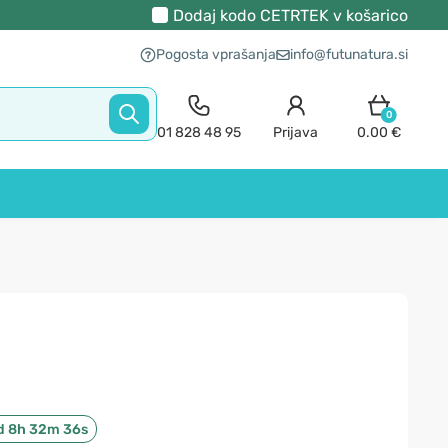
Dodaj kodo
CETRTEK
v košarico
Pogosta vprašanja
info@futunatura.si
0
01 828 48 95
Prijava
0.00 €
d 8h 32m 35s