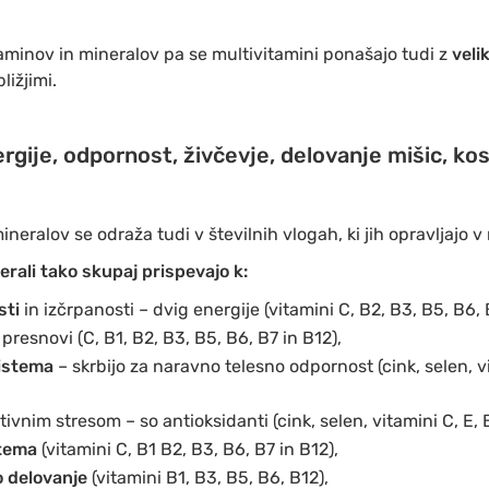
aminov in mineralov pa se multivitamini ponašajo tudi z
veli
ližjimi.
rgije, odpornost, živčevje, delovanje mišic, kos
ineralov se odraža tudi v številnih vlogah, ki jih opravljajo 
erali tako skupaj prispevajo k:
sti
in izčrpanosti – dvig energije (vitamini C, B2, B3, B5, B6, 
 presnovi (C, B1, B2, B3, B5, B6, B7 in B12),
istema
– skrbijo za naravno telesno odpornost (cink, selen, vi
tivnim stresom – so antioksidanti (cink, selen, vitamini C, E, 
stema
(vitamini C, B1 B2, B3, B6, B7 in B12),
o delovanje
(vitamini B1, B3, B5, B6, B12),