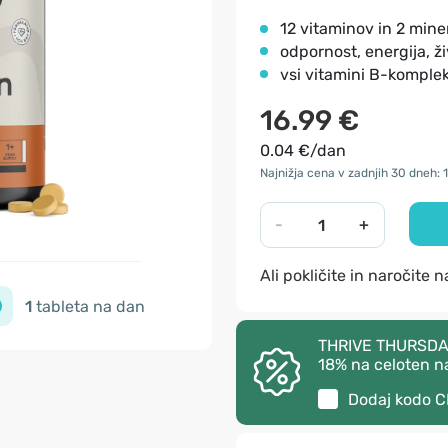
12 vitaminov in 2 mine
odpornost, energija, ž
vsi vitamini B-komple
16.99 €
0.04 €/dan
Najnižja cena v zadnjih 30 dneh: 
-
+
Ali pokličite in naročite 
1
tableta na dan
THRIVE THURSDAY –
18% na celoten n
Dodaj kodo
C