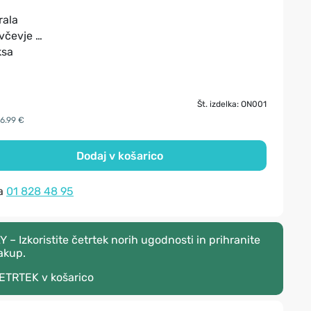
rala
ivčevje …
ksa
Št. izdelka: ON001
16.99 €
Dodaj v košarico
na
01 828 48 95
 Izkoristite četrtek norih ugodnosti in prihranite
akup.
ETRTEK
v košarico