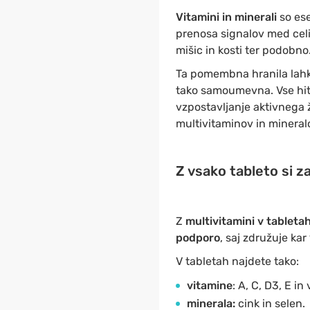
Vitamini in minerali
so es
prenosa signalov med celi
mišic in kosti ter podobno
Ta pomembna hranila lahk
tako samoumevna. Vse hitre
vzpostavljanje aktivnega 
multivitaminov in mineral
Z vsako tableto si z
Z
multivitamini v tableta
podporo
, saj združuje kar
V tabletah najdete tako:
vitamine
: A, C, D3, E i
minerala:
cink in selen.