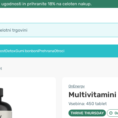
 ugodnosti in prihranite 18% na celoten nakup.
ost
Detox
Gumi bonboni
Prehrana
Otroci
et
OnEnergy
Multivitamini
Vsebina: 450 tablet
THRIVE THURSDAY
0