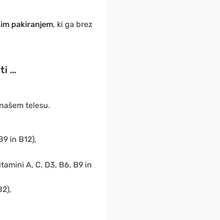
kim pakiranjem
, ki ga brez
ti …
v našem telesu.
B9 in B12),
tamini A, C, D3, B6, B9 in
B2),