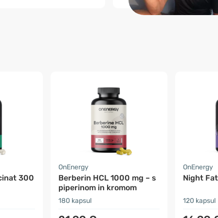
OnEnergy
OnEnergy
cinat 300
Berberin HCL 1000 mg – s
Night Fa
piperinom in kromom
180 kapsul
120 kapsul