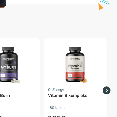
OnEnergy
O
tBurn
Vitamin B kompleks
r
180 tablet
3