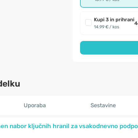
Kupi 3 in prihrani
4
14.99 € / kos
delku
Uporaba
Sestavine
men nabor ključnih hranil za vsakodnevno podpo