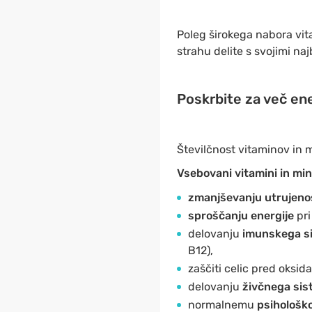
Poleg širokega nabora vit
strahu delite s svojimi najb
Poskrbite za več ene
Številčnost vitaminov in m
Vsebovani vitamini in min
zmanjševanju utrujeno
sproščanju energije
pri
delovanju
imunskega s
B12),
zaščiti celic pred oksida
delovanju
živčnega si
normalnemu
psihološk