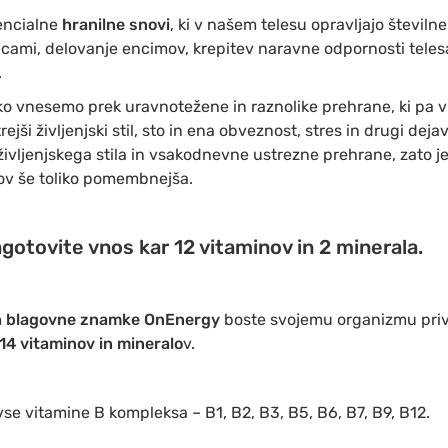
encialne
hranilne snovi
, ki v našem telesu opravljajo števi
cami, delovanje encimov, krepitev naravne odpornosti teles
.
o vnesemo prek uravnotežene in raznolike prehrane, ki pa 
jši življenjski stil, sto in ena obveznost, stres in drugi deja
življenjskega stila in vsakodnevne ustrezne prehrane, zato j
ov še toliko pomembnejša.
agotovite vnos kar 12 vitaminov in 2 minerala.
h
blagovne znamke OnEnergy
boste svojemu organizmu priv
14 vitaminov in mineralo
v.
n vse vitamine B kompleksa – B1, B2, B3, B5, B6, B7, B9, B12.