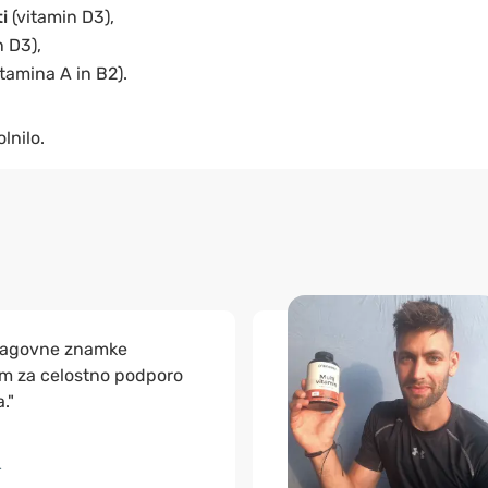
ti
(vitamin D3),
n D3),
itamina A in B2).
lnilo.
blagovne znamke
m za celostno podporo
."
r