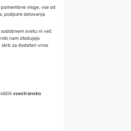
lne pomembne vloge, vse od
a, podpore delovanja
v sodobnem svetu ni več
vniki nam otežujejo
e skrb za dodaten vnos
oščili
vsestransko