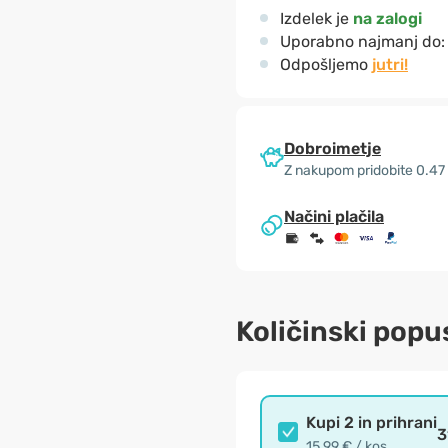
Izdelek je
na zalogi
Uporabno najmanj do
Odpošljemo
jutri!
Dobroimetje
Z nakupom pridobite 0.47
Načini plačila
Količinski popu
Kupi 2 in prihrani
3
15.99 € / kos