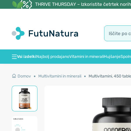
THRIVE THURSDAY – Izkoristite četrtek norih
Vsi izdelki
Najbolj prodajano
Vitamini in minerali
Hujšanje
Spoln
Domov
Multivitamini in minerali
Multivitamini, 450 tabl